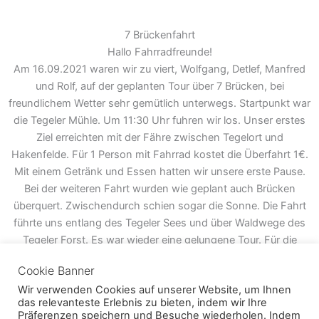
7 Brückenfahrt
Hallo Fahrradfreunde!
Am 16.09.2021 waren wir zu viert, Wolfgang, Detlef, Manfred
und Rolf, auf der geplanten Tour über 7 Brücken, bei
freundlichem Wetter sehr gemütlich unterwegs. Startpunkt war
die Tegeler Mühle. Um 11:30 Uhr fuhren wir los. Unser erstes
Ziel erreichten mit der Fähre zwischen Tegelort und
Hakenfelde. Für 1 Person mit Fahrrad kostet die Überfahrt 1€.
Mit einem Getränk und Essen hatten wir unsere erste Pause.
Bei der weiteren Fahrt wurden wie geplant auch Brücken
überquert. Zwischendurch schien sogar die Sonne. Die Fahrt
führte uns entlang des Tegeler Sees und über Waldwege des
Tegeler Forst. Es war wieder eine gelungene Tour. Für die
nächste Radtour wünschen wir uns eine Teilnahme von
Cookie Banner
weiteren Radfahrbegeisterten. Die nächste Tour wird es bereits
Wir verwenden Cookies auf unserer Website, um Ihnen
Anfang Oktober geben. Bei Interesse könnt ihr euch im Forum
das relevanteste Erlebnis zu bieten, indem wir Ihre
informieren oder über das Kontaktformular melden.
Präferenzen speichern und Besuche wiederholen. Indem