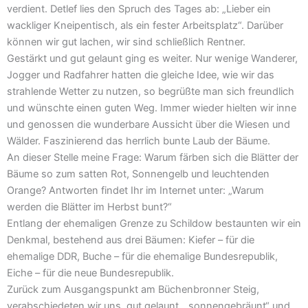
verdient. Detlef lies den Spruch des Tages ab: „Lieber ein
wackliger Kneipentisch, als ein fester Arbeitsplatz“. Darüber
können wir gut lachen, wir sind schließlich Rentner.
Gestärkt und gut gelaunt ging es weiter. Nur wenige Wanderer,
Jogger und Radfahrer hatten die gleiche Idee, wie wir das
strahlende Wetter zu nutzen, so begrüßte man sich freundlich
und wünschte einen guten Weg. Immer wieder hielten wir inne
und genossen die wunderbare Aussicht über die Wiesen und
Wälder. Faszinierend das herrlich bunte Laub der Bäume.
An dieser Stelle meine Frage: Warum färben sich die Blätter der
Bäume so zum satten Rot, Sonnengelb und leuchtenden
Orange? Antworten findet Ihr im Internet unter: „Warum
werden die Blätter im Herbst bunt?“
Entlang der ehemaligen Grenze zu Schildow bestaunten wir ein
Denkmal, bestehend aus drei Bäumen: Kiefer – für die
ehemalige DDR, Buche – für die ehemalige Bundesrepublik,
Eiche – für die neue Bundesrepublik.
Zurück zum Ausgangspunkt am Büchenbronner Steig,
verabschiedeten wir uns, gut gelaunt, „sonnengebräunt“ und