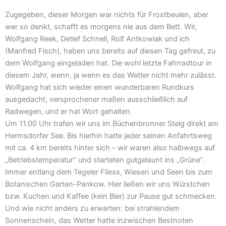
Zugegeben, dieser Morgen war nichts für Frostbeulen, aber
wer so denkt, schafft es morgens nie aus dem Bett. Wir,
Wolfgang Reek, Detlef Schnell, Rolf Antkowiak und ich
(Manfred Fisch), haben uns bereits auf diesen Tag gefreut, zu
dem Wolfgang eingeladen hat. Die wohl letzte Fahrradtour in
diesem Jahr, wenn, ja wenn es das Wetter nicht mehr zulässt.
Wolfgang hat sich wieder einen wunderbaren Rundkurs
ausgedacht, versprochener maßen ausschließlich auf
Radwegen, und er hat Wort gehalten.
Um 11.00 Uhr trafen wir uns im Büchenbronner Steig direkt am
Hermsdorfer See. Bis hierhin hatte jeder seinen Anfahrtsweg
mit ca. 4 km bereits hinter sich – wir waren also halbwegs auf
„Betriebstemperatur“ und starteten gutgelaunt ins „Grüne“.
Immer entlang dem Tegeler Fliess, Wiesen und Seen bis zum
Botanischen Garten-Pankow. Hier ließen wir uns Würstchen
bzw. Kuchen und Kaffee (kein Bier) zur Pause gut schmecken.
Und wie nicht anders zu erwarten: bei strahlendem
Sonnenschein, das Wetter hatte inzwischen Bestnoten